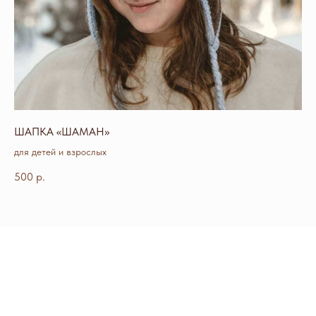
pani-markevich2024@yandex.ru
*компания Meta признана экстремистской
и запрещена на территории РФ
ШАПКА «ШАМАН»
СВ
для детей и взрослых
для
500
р.
70