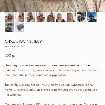
СНУД «ЛОСИ В ЛЕСУ»
SKU:
art-elk-snood
300
р.
Этот снуд станет отличным дополнением
к шапке «Лоси
в лесу»
.
А еще — акцентной вещью в базовом гардеробе. Всего
один-два дня, и стильный аксессуар готов!
Также Вы можете дополнить им любую из жаккардовых шапок
по моим инструкциям, достаточно использовать те же цвета, что
и в шапках.
Описание в формате PDF, легко читается с телефона. Сложные