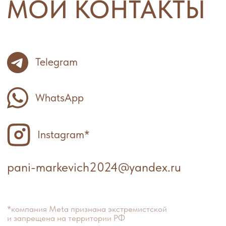
Самозанятый
Маркевич Яна Сергеевна
ИНН 545206857693
cогласие на обработку персональных данных
политика
конфиденциальности
оферта
разработка сайта