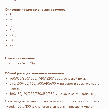
Описание представлено для размеров:
S;
M;
L;
XL;
2XL;
3XL;
4XL.
Плотность вязания:
10×10см=22п. x 28р.
Общий расход с ниточным помпоном
760/950/950/1030/1140/1220/1330м основной пряжи;
270/350/420/460/ 500/610/690 м на ворот и верхнюю часть
кокетки;
160/180/190/230/270/350/380 м на орнамент и крапинки;
Свою модель свитером с высоким воротом я связала из Camel
Tweed, 400 м/100 г. Аналогов в описании приведено много,