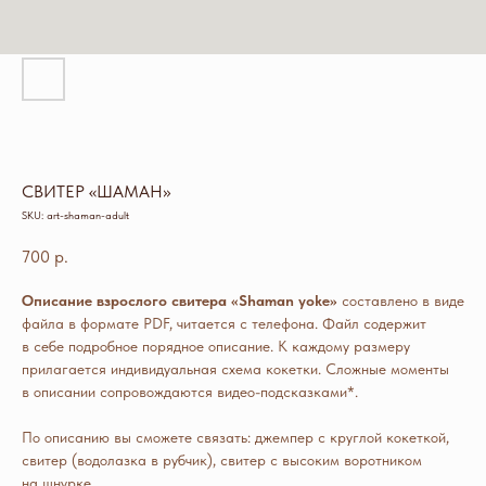
СВИТЕР «ШАМАН»
SKU:
art-shaman-adult
700
р.
Описание взрослого свитера «Shaman yoke»
составлено в виде
файла в формате PDF, читается с телефона. Файл содержит
в себе подробное порядное описание. К каждому размеру
прилагается индивидуальная схема кокетки. Сложные моменты
в описании сопровождаются видео-подсказками*.
По описанию вы сможете связать: джемпер с круглой кокеткой,
свитер (водолазка в рубчик), свитер с высоким воротником
на шнурке.