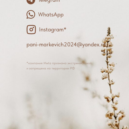
WhatsApp
Instagram*
pani-markevich2024@yandex.ru
*компания Meta признана экстремистской
и запрещена на территории РФ