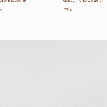
детей и взрослых
свитер/платье для детей
р.
700
р.
Ы