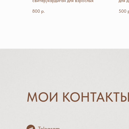
свитер/кардиган для взрослых
для 
800
р.
500
МОИ КОНТАКТ
Telegram