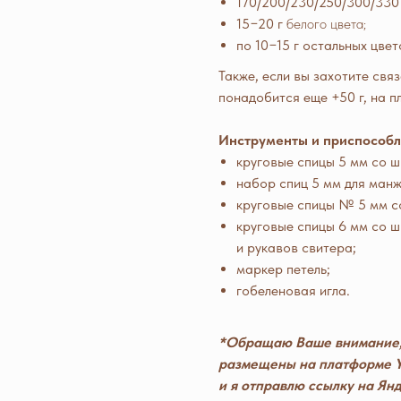
170/200/230/250/300/330 
15−20 г
белого цвета;
по 10−15 г остальных цвет
Также, если вы захотите свя
понадобится еще +50 г, на п
Инструменты и приспособл
круговые спицы 5 мм со ш
набор спиц 5 мм для манж
круговые спицы № 5 мм с
круговые спицы 6 мм со ш
и рукавов свитера;
маркер петель;
гобеленовая игла.
*Обращаю Ваше внимание, 
размещены на платформе Y
и я отправлю ссылку на Ян