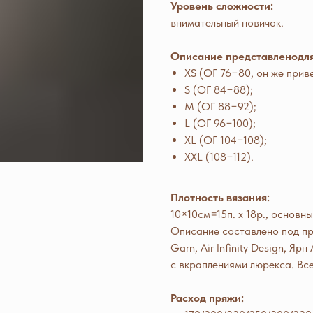
Уровень сложности:
внимательный новичок.
Описание представленодля
XS (ОГ 76−80, он же прив
S (ОГ 84−88);
M (ОГ 88−92);
L (ОГ 96−100);
XL (ОГ 104−108);
XXL (108−112).
Плотность вязания:
10×10см=15п. x 18р., основн
Описание составлено под пр
Garn, Air Infinity Design, Я
с вкраплениями люрекса. Вс
Расход пряжи: