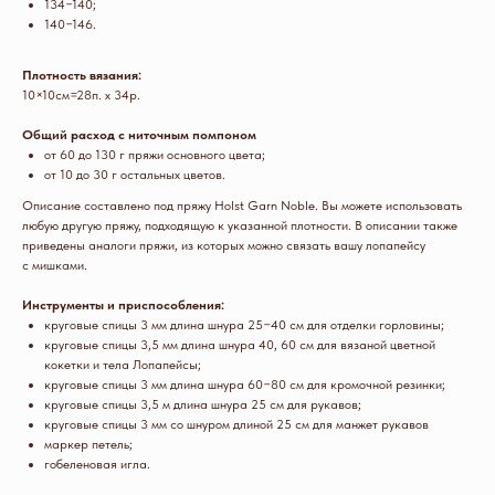
134−140;
140−146.
Плотность вязания:
10×10см=28п. x 34р.
Общий расход с ниточным помпоном
от 60 до 130 г пряжи основного цвета;
от 10 до 30 г остальных цветов.
Описание составлено под пряжу Holst Garn Noble. Вы можете использовать
любую другую пряжу, подходящую к указанной плотности. В описании также
приведены аналоги пряжи, из которых можно связать вашу лопапейсу
с мишками.
Инструменты и приспособления:
круговые спицы 3 мм длина шнура 25−40 см для отделки горловины;
МОИ КОНТАКТЫ
круговые спицы 3,5 мм длина шнура 40, 60 см для вязаной цветной
кокетки и тела Лопапейсы;
круговые спицы 3 мм длина шнура 60−80 см для кромочной резинки;
круговые спицы 3,5 м длина шнура 25 см для рукавов;
круговые спицы 3 мм со шнуром длиной 25 см для манжет рукавов
Telegram
маркер петель;
гобеленовая игла.
WhatsApp