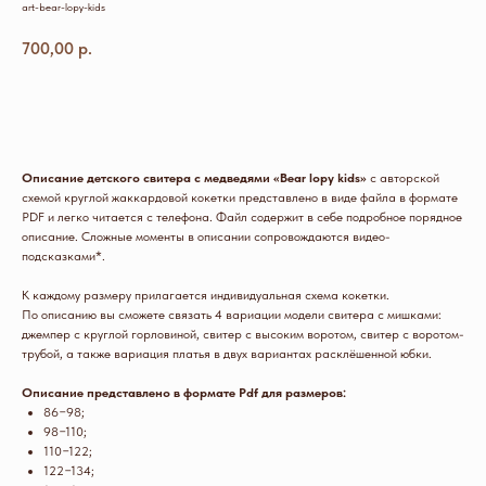
art-bear-lopy-kids
700,00
р.
КУПИТЬ
Описание детского свитера с медведями «Bear lopy kids»
с авторской
схемой круглой жаккардовой кокетки представлено в виде файла в формате
PDF и легко читается с телефона. Файл содержит в себе подробное порядное
описание. Сложные моменты в описании сопровождаются видео-
подсказками*.
К каждому размеру прилагается индивидуальная схема кокетки.
По описанию вы сможете связать 4 вариации модели свитера с мишками:
джемпер с круглой горловиной, свитер с высоким воротом, свитер с воротом-
трубой, а также вариация платья в двух вариантах расклёшенной юбки.
Описание представлено в формате Pdf для размеров:
86−98;
98−110;
110−122;
122−134;